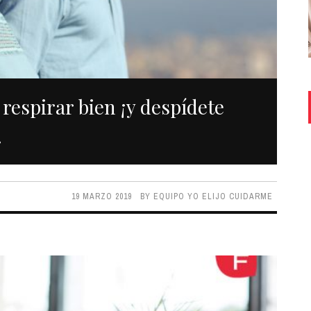
respirar bien ¡y despídete
!
19 MARZO 2019
BY
EQUIPO YO ELIJO CUIDARME