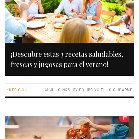
¡Descubre estas 3 recetas saludables,
frescas y jugosas para el verano!
NUTRICIÓN
30 JULIO 2025
BY
EQUIPO YO ELIJO CUIDARME