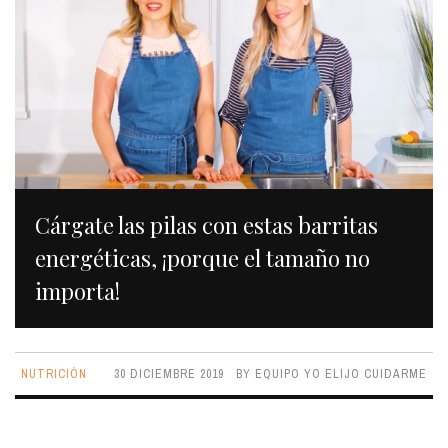
Cárgate las pilas con estas barritas
energéticas, ¡porque el tamaño no
importa!
NUTRICIÓN
30 DICIEMBRE 2019
BY
EQUIPO YO ELIJO CUIDARME