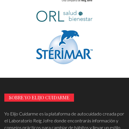
SOBRE YO ELIJO CUIDARME
Yo Elijo Cuidarme es la plataforma de autocuidado creada por
el Laboratorio Reig Jofre donde encontrarás información y
consejos prácticos para cambiar de hábitos y llevar un estilo