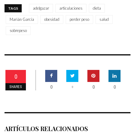
adelgazar
articulaciones
dieta
TAGS
Marián García
obesidad
perder peso
salud
sobrepeso
0
0
0
0
+
SHARES
ARTÍCULOS RELACIONADOS